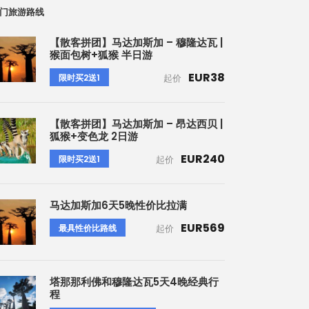
门旅游路线
【散客拼团】马达加斯加 – 穆隆达瓦 |
猴面包树+狐猴 半日游
EUR38
限时买2送1
起价
【散客拼团】马达加斯加 – 昂达西贝 |
狐猴+变色龙 2日游
EUR240
限时买2送1
起价
马达加斯加6天5晚性价比拉满
EUR569
最具性价比路线
起价
塔那那利佛和穆隆达瓦5天4晚经典行
程