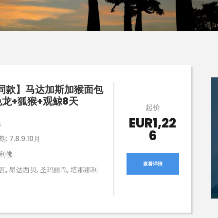
同款】马达加斯加猴面包
色龙+狐猴+观鲸8天
起价
EUR1,22
晚
6
 7.8.9.10月
利佛
查看详情
瓦, 昂达西贝, 圣玛丽岛, 塔那那利