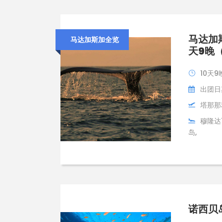
马达加
马达加斯加全览
天9晚
10天9
出团日期
塔那那
穆隆达
岛,
诺西贝