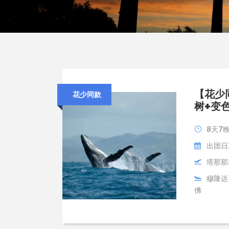
【花少
花少同款
树+变
8天7
出团日期:
塔那那
穆隆达
佛