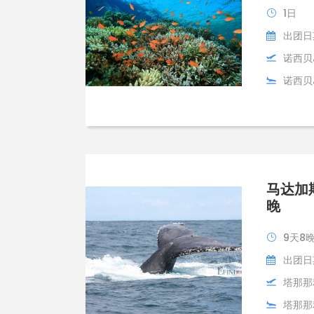
1日
出团日
诺西贝
诺西贝
马达加
晚
9天8
出团日期
塔那那
塔那那