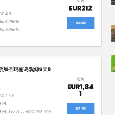
EUR212
期: 全年
岛, 圣玛丽岛
查看详情
岛, 圣玛丽岛
斯加圣玛丽岛观鲸9天8
起价
EUR1,84
晚
1
: 7-9月
利佛
查看详情
利佛, 昂达西贝, 图阿马西纳, 富乐