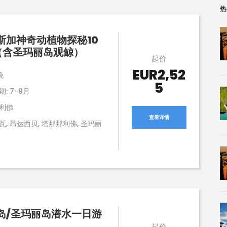
热
斯加神奇动植物探秘10
（含圣玛丽岛观鲸）
起价
EUR2,52
晚
5
: 7-9月
利佛
查看详情
瓦, 昂达西贝, 塔那那利佛, 圣玛丽
岛/圣玛丽岛潜水一日游
起价