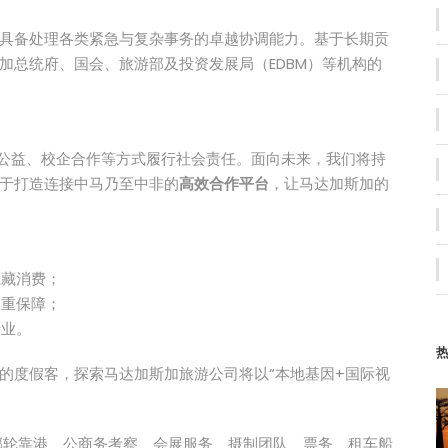
具备处理各类紧急与复杂事务的卓越协调能力。基于长期贡
加总统府、国会、旅游部及投资发展局（EDBM）等机构的
过公益、校企合作等方式履行社会责任。面向未来，我们将持
于打造连接中马乃至中非的
高效合作平台
，让马达加斯加的
隐藏消费；
双重保障；
专业。
的度假客，探索马达加斯加旅游公司将以“本地基因+国际视
、邮轮靠港、公商务考察、会展服务、摄制团队、票务、租车船