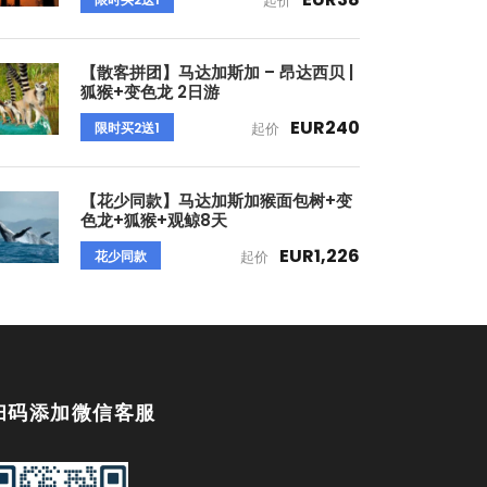
起价
【散客拼团】马达加斯加 – 昂达西贝 |
狐猴+变色龙 2日游
EUR240
限时买2送1
起价
【花少同款】马达加斯加猴面包树+变
色龙+狐猴+观鲸8天
EUR1,226
花少同款
起价
扫码添加微信客服