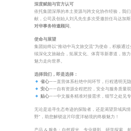
深度赋能与官方认可
依托集团深厚的本土资源与跨文化协作经验，我们
献，公司及创始人刘凡先生多次受邀担任马达加斯
对华事务特邀顾问
。
使命与展望
集团始终以“推动中马文旅交流”为使命，积极通
续深化文旅融合，拓展文化、体育等新赛道，致力
魅力走向世界。
选择我们，即是选择：
省心
——直营体系杜绝中间环节，行程透明无
安心
——自有资源全程把控，安全与服务质量
贴心
——中文服务精准对接需求，细节之处见
无论是追寻生态奇迹的探险者，还是渴望异域风情
野”，助您解锁这片印度洋秘境的终极魅力！
产品 & 服务：自然观光、专业摄影、研学探索