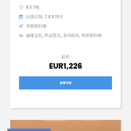
8天7晚
出团日期: 7.8.9.10月
塔那那利佛
穆隆达瓦, 昂达西贝, 圣玛丽岛, 塔那那利佛
起价
EUR1,226
查看详情