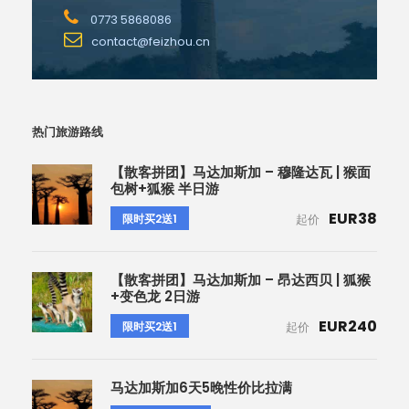
0773 5868086
contact@feizhou.cn
热门旅游路线
【散客拼团】马达加斯加 – 穆隆达瓦 | 猴面
包树+狐猴 半日游
EUR38
限时买2送1
起价
【散客拼团】马达加斯加 – 昂达西贝 | 狐猴
+变色龙 2日游
EUR240
限时买2送1
起价
马达加斯加6天5晚性价比拉满