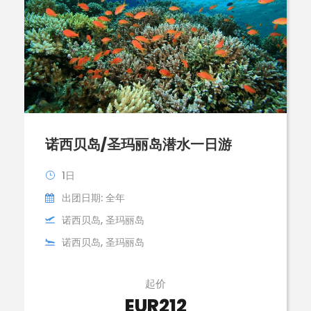
诺西贝岛/圣玛丽岛潜水一日游
1日
出团日期: 全年
诺西贝岛, 圣玛丽岛
诺西贝岛, 圣玛丽岛
起价
EUR212