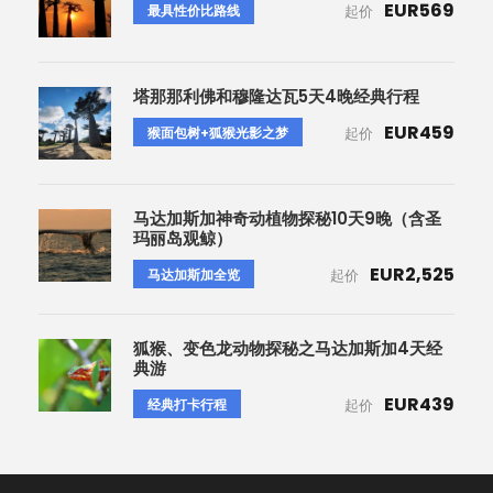
EUR569
最具性价比路线
起价
塔那那利佛和穆隆达瓦5天4晚经典行程
EUR459
猴面包树+狐猴光影之梦
起价
马达加斯加神奇动植物探秘10天9晚（含圣
玛丽岛观鲸）
EUR2,525
马达加斯加全览
起价
狐猴、变色龙动物探秘之马达加斯加4天经
典游
EUR439
经典打卡行程
起价