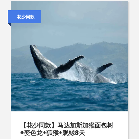
花少同款
【花少同款】马达加斯加猴面包树
+变色龙+狐猴+观鲸8天