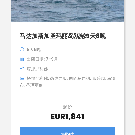
马达加斯加圣玛丽岛观鲸9天8晚
9天8晚
出团日期: 7-9月
塔那那利佛
塔那那利佛, 昂达西贝, 图阿马西纳, 富乐园, 马汉
布, 圣玛丽岛
起价
EUR1,841
查看详情