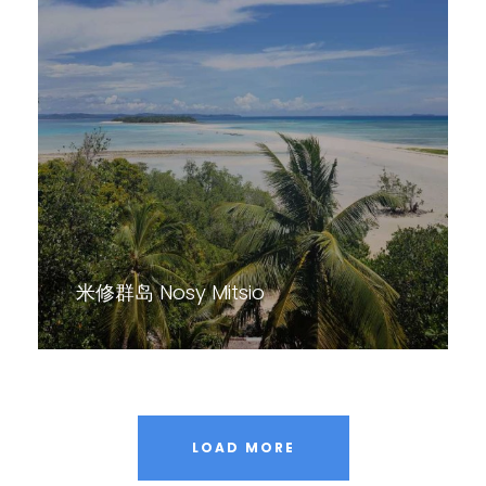
米修群岛 Nosy Mitsio
LOAD MORE