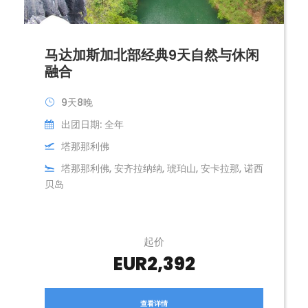
马达加斯加北部经典9天自然与休闲
融合
9天8晚
出团日期: 全年
塔那那利佛
塔那那利佛, 安齐拉纳纳, 琥珀山, 安卡拉那, 诺西
贝岛
起价
EUR2,392
查看详情