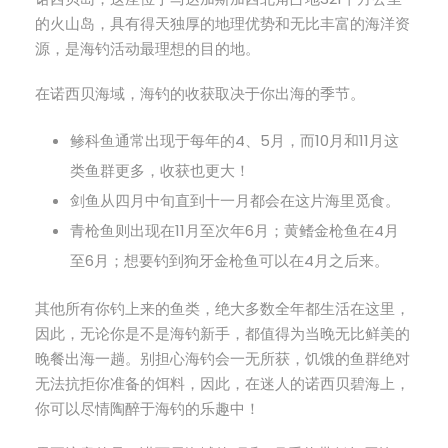
的火山岛，具有得天独厚的地理优势和无比丰富的海洋资
源，是海钓活动最理想的目的地。
在诺西贝海域，海钓的收获取决于你出海的季节。
鲹科鱼通常出现于每年的4、5月，而10月和11月这
类鱼群更多，收获也更大！
剑鱼从四月中旬直到十一月都会在这片海里觅食。
青枪鱼则出现在11月至次年6月；黄鳍金枪鱼在4月
至6月；想要钓到狗牙金枪鱼可以在4月之后来。
其他所有你钓上来的鱼类，绝大多数全年都生活在这里，
因此，无论你是不是海钓新手，都值得为当晚无比鲜美的
晚餐出海一趟。别担心海钓会一无所获，饥饿的鱼群绝对
无法抗拒你准备的饵料，因此，在迷人的诺西贝碧海上，
你可以尽情陶醉于海钓的乐趣中！