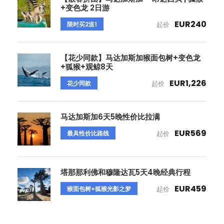
+变色龙 2日游
EUR240
限时买2送1
起价
【花少同款】马达加斯加猴面包树+变色龙
+狐猴+观鲸8天
EUR1,226
花少同款
起价
马达加斯加6天5晚性价比拉满
EUR569
最具性价比路线
起价
塔那那利佛和穆隆达瓦5天4晚经典行程
EUR459
猴面包树+狐猴光影之梦
起价