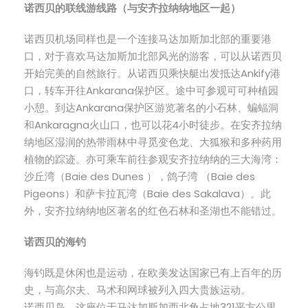
诺西贝的联线游线路（与安齐拉纳纳地区一起）
诺西贝机场同样也是一个连接马达加斯加北部的重要港
口，对于喜欢马达加斯加北部风光的游客，可以从诺西贝
开始完美的自然旅行。从诺西贝乘快艇出发抵达Ankify港
口，转车开往Ankarana保护区。途中可参观可可种植园
小憩。到达Ankarana保护区游览著名的小石林、蝙蝠洞
和Ankaragna火山口，也可以花4小时徒步。在安齐拉纳
纳地区湿润的热带雨林中寻觅变色龙、大狐猴和多种药用
植物的踪迹。亦可乘车前往参观安齐拉纳纳的三大海湾：
沙丘湾（Baie des Dunes ），鸽子湾 （Baie des
Pigeons）和萨卡拉瓦湾（Baie des Sakalava）。此
外，安齐拉纳纳地区著名的红色石林和圣湖也不能错过。
诺西贝的海钓
海钓既是休闲也是运动，在欧美发达国家已有上百年的历
史，与高尔夫、马术和网球被列入四大贵族运动。
诺西贝岛，这座位于马达加斯加西北角占地321平方公里