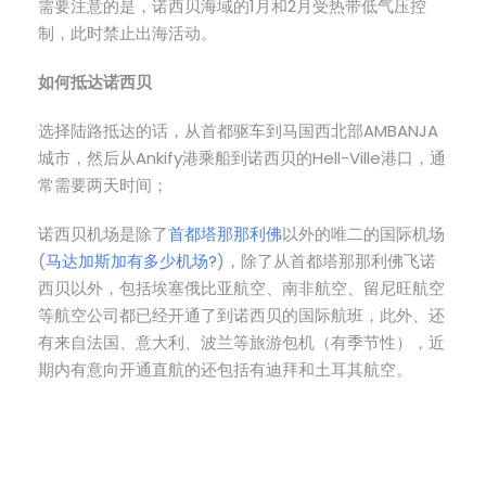
需要注意的是，诺西贝海域的1月和2月受热带低气压控
制，此时禁止出海活动。
如何抵达诺西贝
选择陆路抵达的话，从首都驱车到马国西北部AMBANJA
城市，然后从Ankify港乘船到诺西贝的Hell-Ville港口，通
常需要两天时间；
诺西贝机场是除了
首都塔那那利佛
以外的唯二的国际机场
(
马达加斯加有多少机场?
)，除了从首都塔那那利佛飞诺
西贝以外，包括埃塞俄比亚航空、南非航空、留尼旺航空
等航空公司都已经开通了到诺西贝的国际航班，此外、还
有来自法国、意大利、波兰等旅游包机（有季节性），近
期内有意向开通直航的还包括有迪拜和土耳其航空。