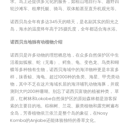
求。岛上还提供多元化的服务，如租山地自行车、越野四
轮沙滩车、租摩托艇、骑马、双体船甚至直升机观光等。
诺西贝岛全年有多达345天的晴天，是名副其实的阳光之
岛，海水的温度终年高于25摄氏度，全年都适合海水浴。
诺西贝当地独有动植物介绍
诺西贝是许多动物的理想栖息地，在众多自然保护区中生
活着如狐猴、蛇（无毒）、鳄鱼、龟、变色龙、鸟类和蝴
蝶等多种独有生物，诺西贝海域中的海洋物种更是丰富多
样，抹香鲸、海龟、超过1000种的鱼类、海星、甲壳类动
物，其中不乏在这片海域长居的海洋哺乳动物海豚，并观
测到大约200种珊瑚。别忘了诺西贝富饶的植被种类， 草
原，红树林和Lokobe自然保护区的原始森林都是游客探
索的主要目的地。棕榈树、兰花、蕨类植物和露兜树遍布
全岛，芳香植物依兰依兰是整个岛的象征，在Nosy
Komba的Anjiabe还能体验独特的香草文化。