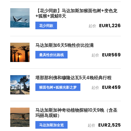
【花少同款】马达加斯加猴面包树+变色龙
+狐猴+观鲸8天
EUR1,226
花少同款
起价
马达加斯加6天5晚性价比拉满
EUR569
最具性价比路线
起价
塔那那利佛和穆隆达瓦5天4晚经典行程
EUR459
猴面包树+狐猴光影之梦
起价
马达加斯加神奇动植物探秘10天9晚（含圣
玛丽岛观鲸）
EUR2,525
马达加斯加全览
起价