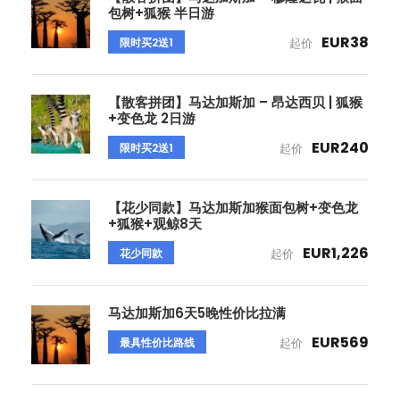
包树+狐猴 半日游
EUR38
限时买2送1
起价
【散客拼团】马达加斯加 – 昂达西贝 | 狐猴
+变色龙 2日游
EUR240
限时买2送1
起价
【花少同款】马达加斯加猴面包树+变色龙
+狐猴+观鲸8天
EUR1,226
花少同款
起价
马达加斯加6天5晚性价比拉满
EUR569
最具性价比路线
起价