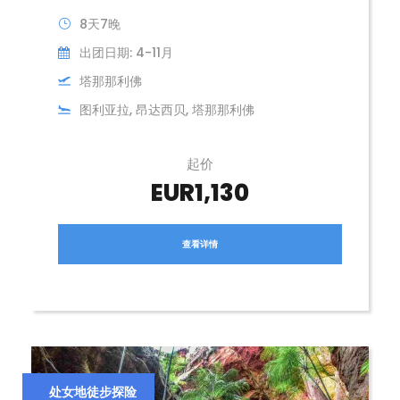
8天7晚
出团日期: 4-11月
塔那那利佛
图利亚拉, 昂达西贝, 塔那那利佛
起价
EUR1,130
查看详情
处女地徒步探险