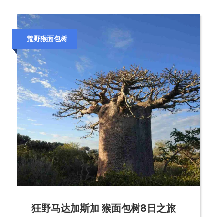
荒野猴面包树
狂野马达加斯加 猴面包树8日之旅