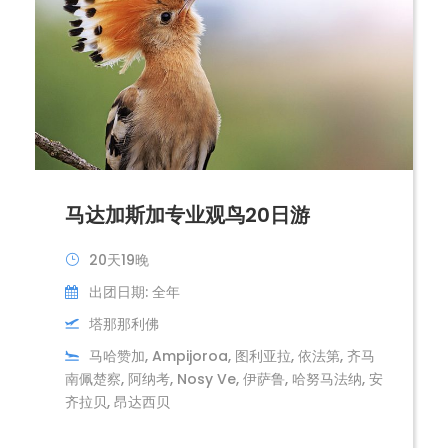
马达加斯加专业观鸟20日游
20天19晚
出团日期: 全年
塔那那利佛
马哈赞加, Ampijoroa, 图利亚拉, 依法第, 齐马
南佩楚察, 阿纳考, Nosy Ve, 伊萨鲁, 哈努马法纳, 安
齐拉贝, 昂达西贝