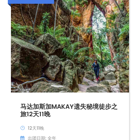
马达加斯加MAKAY遗失秘境徒步之
旅12天11晚
12天11晚
出团日期: 全年