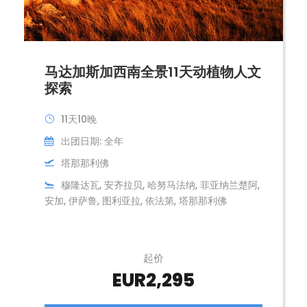
马达加斯加西南全景11天动植物人文
探索
11天10晚
出团日期: 全年
塔那那利佛
穆隆达瓦, 安齐拉贝, 哈努马法纳, 菲亚纳兰楚阿,
安加, 伊萨鲁, 图利亚拉, 依法第, 塔那那利佛
起价
EUR2,295