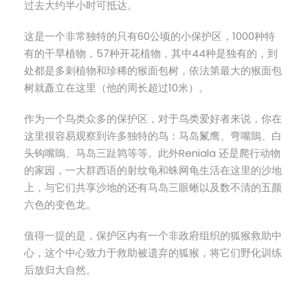
过去大约半小时可抵达。
这是一个非常独特的只有60公顷的小保护区，1000种特
有的干旱植物，57种开花植物，其中44种是独有的，到
处都是多刺植物和珍稀的猴面包树，依法第最大的猴面包
树就矗立在这里（他的周长超过10米）。
作为一个鸟类众多的保护区，对于鸟类爱好者来说，你在
这里很容易观察到许多独特的鸟：马岛鬣鹰、弯嘴鵙、白
头钩嘴鵙、马岛三趾鹑等等。此外Reniala 还是爬行动物
的家园，一大群西语的射纹龟和蛛网龟生活在这里的沙地
上，与它们共享沙地的还有马岛三眼蜥以及数不清的五颜
六色的变色龙。
值得一提的是，保护区内有一个非政府组织的狐猴救助中
心，这个中心致力于救助被遗弃的狐猴，将它们野化训练
后放归大自然。