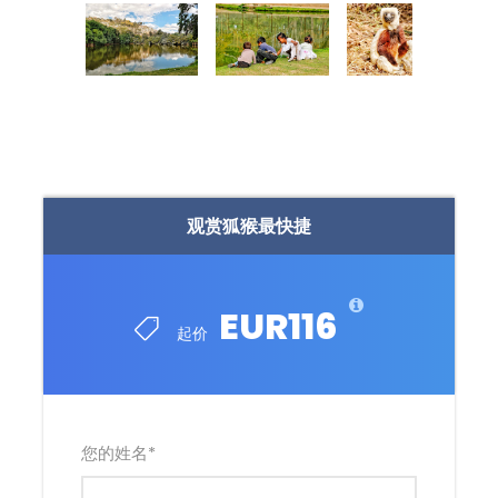
观赏狐猴最快捷
EUR116
起价
您的姓名
*