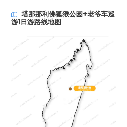
塔那那利佛狐猴公园+老爷车巡
游1日游路线地图