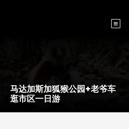
马达加斯加狐猴公园+老爷车
逛市区一日游