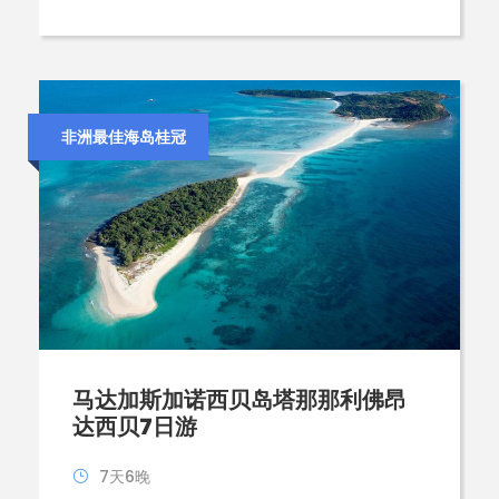
非洲最佳海岛桂冠
马达加斯加诺西贝岛塔那那利佛昂
达西贝7日游
7天6晚