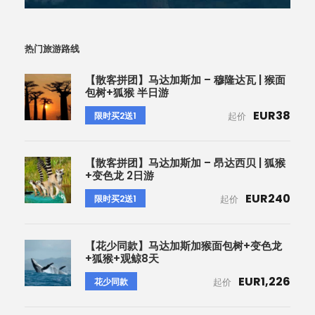
热门旅游路线
【散客拼团】马达加斯加 – 穆隆达瓦 | 猴面
包树+狐猴 半日游
EUR38
限时买2送1
起价
【散客拼团】马达加斯加 – 昂达西贝 | 狐猴
+变色龙 2日游
EUR240
限时买2送1
起价
【花少同款】马达加斯加猴面包树+变色龙
+狐猴+观鲸8天
EUR1,226
花少同款
起价