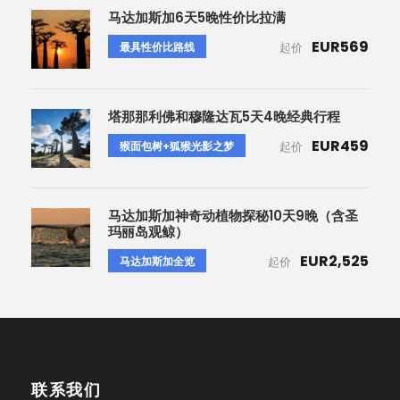
马达加斯加6天5晚性价比拉满
EUR569
最具性价比路线
起价
塔那那利佛和穆隆达瓦5天4晚经典行程
EUR459
猴面包树+狐猴光影之梦
起价
马达加斯加神奇动植物探秘10天9晚（含圣
玛丽岛观鲸）
EUR2,525
马达加斯加全览
起价
联系我们