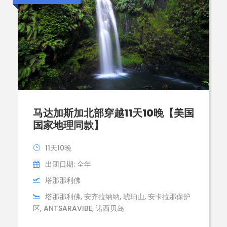
马达加斯加北部穿越11天10晚【美国
国家地理同款】
11天10晚
出团日期: 全年
塔那那利佛
塔那那利佛, 安齐拉纳纳, 琥珀山, 安卡拉那保护
区, ANTSARAVIBE, 诺西贝岛