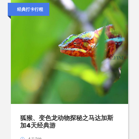
经典打卡行程
狐猴、变色龙动物探秘之马达加斯
加4天经典游