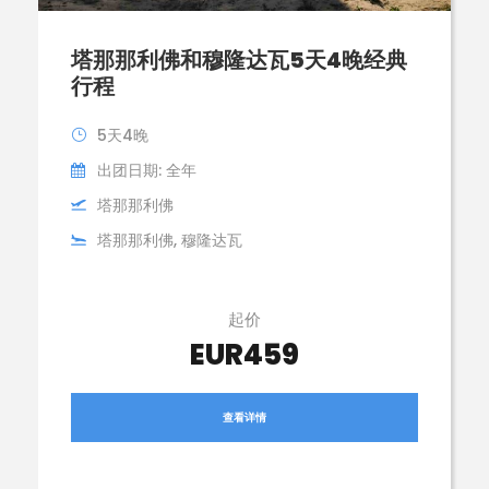
塔那那利佛和穆隆达瓦5天4晚经典
行程
5天4晚
出团日期: 全年
塔那那利佛
塔那那利佛, 穆隆达瓦
起价
EUR459
查看详情