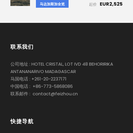
EUR2,525
马达加斯加全览
起价
联系我们
公司地址 : HOTEL CRISTAL, LOT IVD 48 BEHORIRIKA
ANTANANARIVO MADAGASCAR
马国电话 : +261-20-2237171
中国电话 : +86-773-5868086
联系邮件 : contact@feizhou.cn
快捷导航