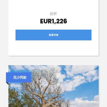
起价
EUR1,226
查看详情
花少同款