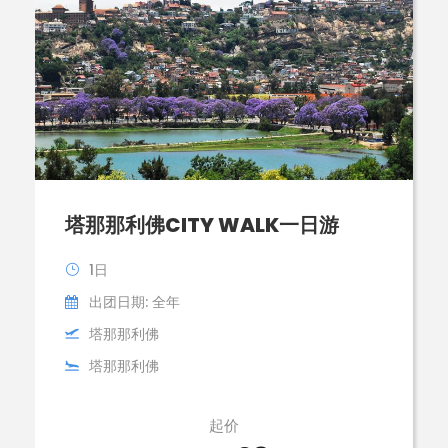
塔那那利佛CITY WALK一日游
1日
出团日期: 全年
塔那那利佛
塔那那利佛
起价