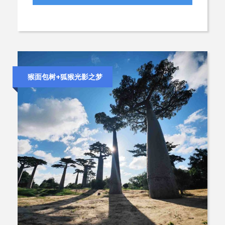
猴面包树+狐猴光影之梦