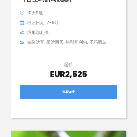
10天9晚
出团日期: 7-9月
塔那那利佛
穆隆达瓦, 昂达西贝, 塔那那利佛, 圣玛丽岛,
起价
EUR2,525
查看详情