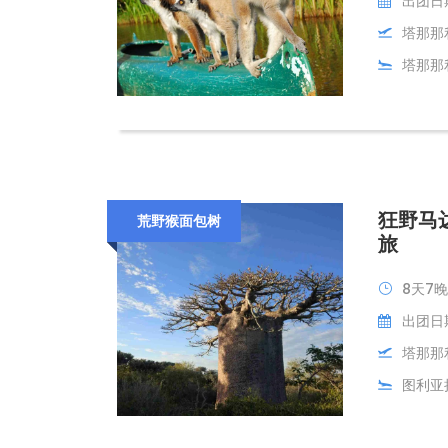
出团日
塔那那
塔那那利
狂野马
荒野猴面包树
旅
8天7晚
出团日期
塔那那
图利亚