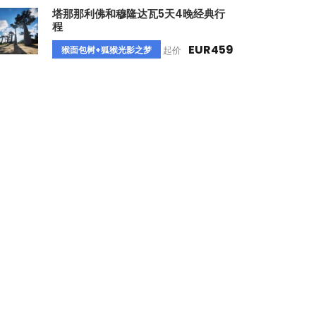
塔那那利佛和穆隆达瓦5天4晚经典行
程
EUR459
猴面包树+狐猴光影之梦
起价