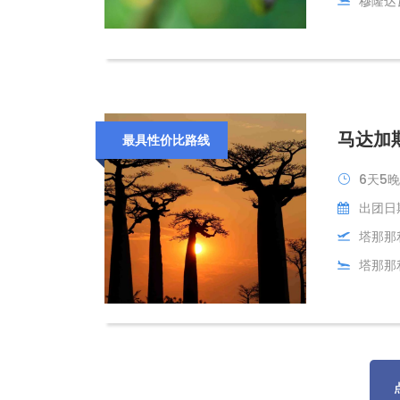
穆隆达
马达加
最具性价比路线
6天5晚
出团日期
塔那那
塔那那