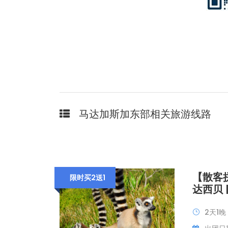
马达加斯加东部相关旅游线路
【散客
限时买2送1
达西贝 
2天1晚