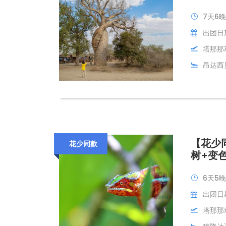
7天6晚
出团日
塔那那
昂达西
【花少
花少同款
树+变
6天5晚
出团日期
塔那那