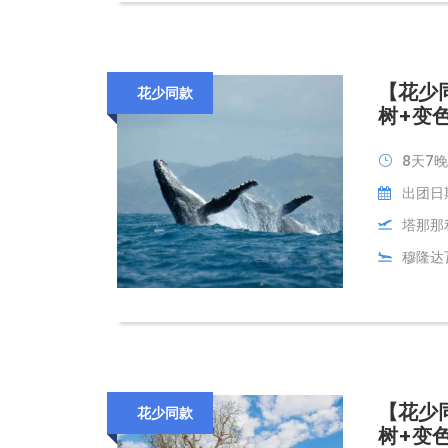
【花少
花少同款
树+变
8天7晚
出团日期:
塔那那
穆隆达瓦
【花少
花少同款
树+变