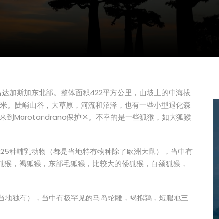
，位于马达加斯加东北部。整体面积422平方公里，山坡上的中海拔
30米。陡峭山谷，大草原，河流和沼泽，也有一些小型退化森
Marotandrano保护区。不幸的是一些狐猴，如大狐猴
护所。25种哺乳动物（都是当地特有物种除了欧洲大鼠），当中有
鼬狐猴，褐狐猴，东部毛狐猴，比较大的倭狐猴，白额狐猴，
6种当地独有），当中有极罕见的马岛蛇雕，褐拟鹑，短腿地三