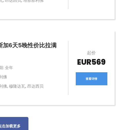
瓦, 昂达西贝, 塔那那利佛
斯加6天5晚性价比拉满
起价
EUR569
: 全年
利佛
查看详情
利佛, 穆隆达瓦, 昂达西贝
点击加载更多