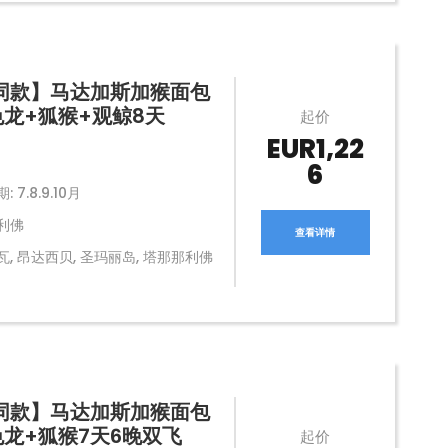
同款】马达加斯加猴面包
色龙+狐猴+观鲸8天
起价
EUR1,22
6
 7.8.9.10月
利佛
查看详情
, 昂达西贝, 圣玛丽岛, 塔那那利佛
同款】马达加斯加猴面包
色龙+狐猴7天6晚双飞
起价