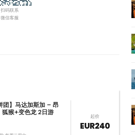
扫码联系
微信客服
拼团】马达加斯加 – 昂
| 狐猴+变色龙 2日游
起价
EUR240