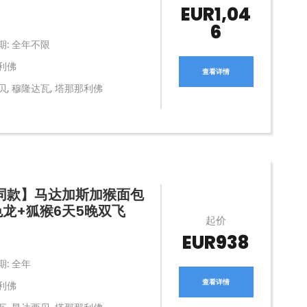
EUR1,04
6
期: 全年不限
利佛
查看详情
贝, 穆隆达瓦, 塔那那利佛
同款】马达加斯加猴面包
色龙+狐猴6天5晚双飞
起价
EUR938
: 全年
查看详情
利佛