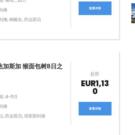
期: 每周二四六
查看详情
利佛
佛, 蝴蝶谷, 昂达西贝
达加斯加 猴面包树8日之
起价
EUR1,13
0
: 4-11月
利佛
查看详情
拉, 昂达西贝, 塔那那利佛