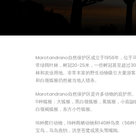
Marotandrano自然保护区成立于1956年
常绿阔叶林，树冠20-25米，一些树冠甚至超过
林和农业用地。非常丰富的野生动物吸引大量游客来到
和白颈狐猴仍然被当地人猎杀。
Marotandrano自然保护区是许多动物的庇
11种狐猴：大狐猴，黑白领狐猴，冕狐猴，小齿
白颈褐狐猴，东方小竹狐猴。
16种爬行动物，19种两栖动物和140种鸟类（5
宝鸟，马岛燕鸻，洪堡苍鹭或黑头莺嘴鵙。