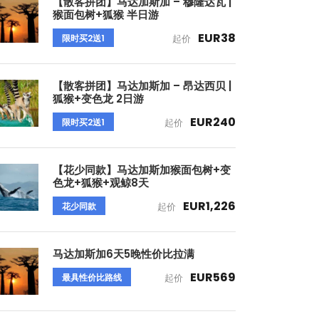
【散客拼团】马达加斯加 – 穆隆达瓦 |
猴面包树+狐猴 半日游
EUR38
限时买2送1
起价
【散客拼团】马达加斯加 – 昂达西贝 |
狐猴+变色龙 2日游
EUR240
限时买2送1
起价
【花少同款】马达加斯加猴面包树+变
色龙+狐猴+观鲸8天
EUR1,226
花少同款
起价
马达加斯加6天5晚性价比拉满
EUR569
最具性价比路线
起价