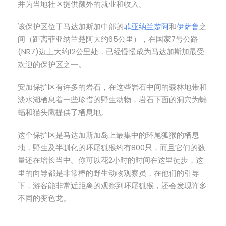
并为当地社区提供额外的就业和收入。
该保护区位于马达加斯加中部的
菲亚纳兰楚阿
和
伊萨鲁
之
间（距离菲亚纳兰楚阿大约65公里），在国家7号公路
(NR7)边上大约12公里处，已经慢慢成为马达加斯加最受
欢迎的保护区之一。
安加保护区有许多的岩石，在这些岩石中间的森林地带和
淡水湖栖息着一些珍惜的野生动物，岩石下面的洞穴为蝙
蝠和猫头鹰提供了栖息地。
这个保护区是马达加斯加岛上最集中的环尾狐猴的栖息
地，野生及半驯化的环尾狐猴约有800只，而且它们的数
量还在增长当中。你可以花2小时的时间在这里徒步，这
里的向导都是非常棒的野生动物观察员，在他们的引导
下，游客能非常近距离的观察到环尾狐猴，还会发现许多
不同的变色龙。