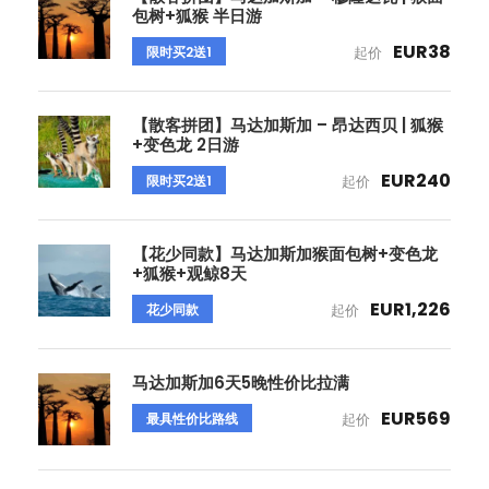
包树+狐猴 半日游
EUR38
限时买2送1
起价
【散客拼团】马达加斯加 – 昂达西贝 | 狐猴
+变色龙 2日游
EUR240
限时买2送1
起价
【花少同款】马达加斯加猴面包树+变色龙
+狐猴+观鲸8天
EUR1,226
花少同款
起价
马达加斯加6天5晚性价比拉满
EUR569
最具性价比路线
起价