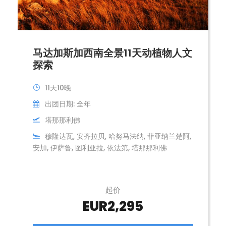
马达加斯加西南全景11天动植物人文
探索
11天10晚
出团日期: 全年
塔那那利佛
穆隆达瓦, 安齐拉贝, 哈努马法纳, 菲亚纳兰楚阿,
安加, 伊萨鲁, 图利亚拉, 依法第, 塔那那利佛
起价
EUR2,295