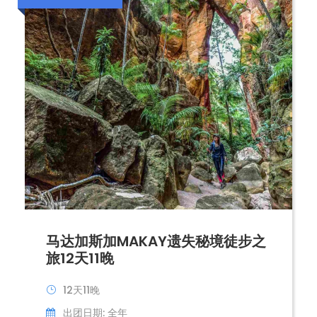
马达加斯加MAKAY遗失秘境徒步之
旅12天11晚
12天11晚
出团日期: 全年