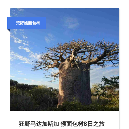
荒野猴面包树
狂野马达加斯加 猴面包树8日之旅