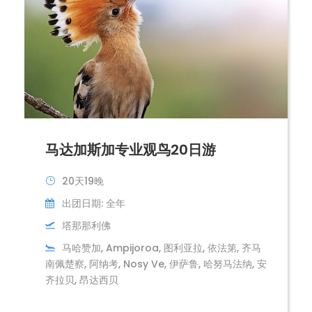
马达加斯加专业观鸟20日游
20天19晚
出团日期: 全年
塔那那利佛
马哈赞加, Ampijoroa, 图利亚拉, 依法第, 齐马
南佩楚察, 阿纳考, Nosy Ve, 伊萨鲁, 哈努马法纳, 安
齐拉贝, 昂达西贝