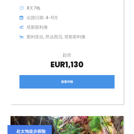
8天7晚
出团日期: 4-11月
塔那那利佛
图利亚拉, 昂达西贝, 塔那那利佛
起价
EUR1,130
查看详情
处女地徒步探险