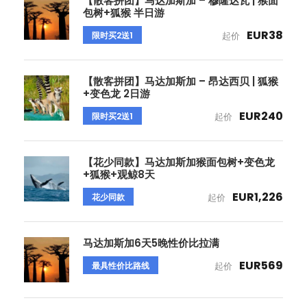
【散客拼团】马达加斯加 – 穆隆达瓦 | 猴面
包树+狐猴 半日游
EUR38
限时买2送1
起价
【散客拼团】马达加斯加 – 昂达西贝 | 狐猴
+变色龙 2日游
EUR240
限时买2送1
起价
【花少同款】马达加斯加猴面包树+变色龙
+狐猴+观鲸8天
EUR1,226
花少同款
起价
马达加斯加6天5晚性价比拉满
EUR569
最具性价比路线
起价