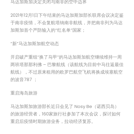
马达加斯加决定关闭与南非的空中边界
2021年12月1日下午结束的马达加斯加部长联席会议决定鉴
于南非疫情，不会复航塔纳南非航线，并把南非列为马达
加斯加首个严防输入的“红名单”国家；
“新”马达加斯加航空动态
开启破产重组“换了马甲”的马达加斯加航空继续维持一周
两班塔那那利佛 – 巴黎航线（该航线为目前中马往返最佳
航线），不过原来租用的欧罗巴航空飞机将换成埃塞航空
的波音787 ；
重启海岛旅游
马达加斯加旅游部长近日会见了 Nosy Be（诺西贝岛）
的旅游经营者，160家旅行社参加了本次会议，探讨如何
重启后疫情时期旅游业务，拉动经济复苏。