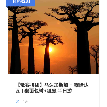
限时买2送1
【散客拼团】马达加斯加 – 穆隆达
瓦 | 猴面包树+狐猴 半日游
半天