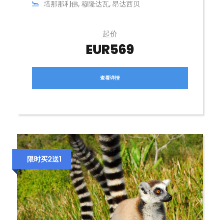
塔那那利佛, 穆隆达瓦, 昂达西贝
起价
EUR569
查看详情
限时买2送1