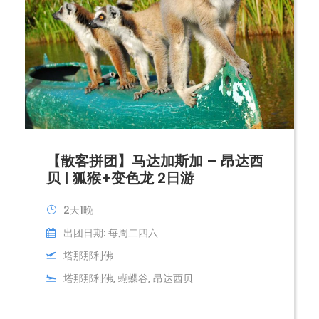
【散客拼团】马达加斯加 – 昂达西
贝 | 狐猴+变色龙 2日游
2天1晚
出团日期: 每周二四六
塔那那利佛
塔那那利佛, 蝴蝶谷, 昂达西贝