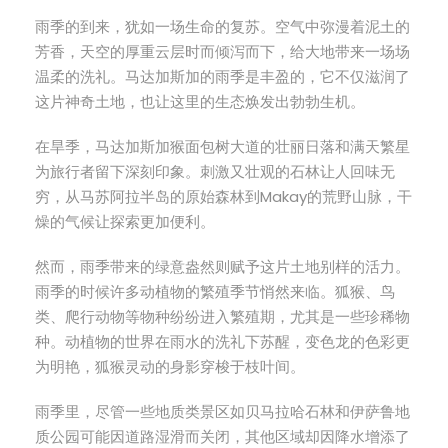
雨季的到来，犹如一场生命的复苏。空气中弥漫着泥土的
芳香，天空的厚重云层时而倾泻而下，给大地带来一场场
温柔的洗礼。马达加斯加的雨季是丰盈的，它不仅滋润了
这片神奇土地，也让这里的生态焕发出勃勃生机。
在旱季，马达加斯加猴面包树大道的壮丽日落和满天繁星
为旅行者留下深刻印象。刺激又壮观的石林让人回味无
穷，从马苏阿拉半岛的原始森林到Makay的荒野山脉，干
燥的气候让探索更加便利。
然而，雨季带来的绿意盎然则赋予这片土地别样的活力。
雨季的时候许多动植物的繁殖季节悄然来临。狐猴、鸟
类、爬行动物等物种纷纷进入繁殖期，尤其是一些珍稀物
种。动植物的世界在雨水的洗礼下苏醒，变色龙的色彩更
为明艳，狐猴灵动的身影穿梭于枝叶间。
雨季里，尽管一些地质类景区如贝马拉哈石林和伊萨鲁地
质公园可能因道路湿滑而关闭，其他区域却因降水增添了