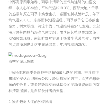
中部高原四季如春，雨季中清新的空气与连绵的山峦交
织，令人心旷神怡，平均气温约18.3℃。西部大地：干旱
的热带草原在雨季中焕发生机，猴面包树枝繁叶茂，年平
均气温26.6℃。东部雨林潮湿温暖，雨季赋予它旺盛的生
命力，树木翠绿、河流丰盈，气温维持在24℃左右。北部
海岸热带雨林与湿润气候交织，雨季使其植物更加繁茂，
动物频繁现身。南部旷野尽管属于热带半荒漠气候，雨季
的点滴滋润也让这里充满绿意，年均气温约25℃。
雨季的游玩攻略
1. 探秘雨林雨季是雨林中动植物最活跃的时期。推荐前往
东部的安达西贝国家公园，聆听狐猴的叫声，欣赏色彩斑
斓的变色龙，或者静静观察雨林鸟类的灵动身姿雨后的森
林清新湿润，是自然爱好者的天堂。
2. 猴面包树大道的独特风情