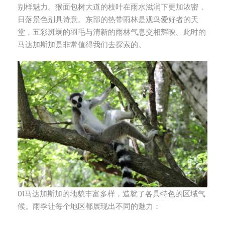
别样魅力。猴面包树大道的枝叶在雨水滋润下更加浓密，
日落景色别具诗意。东部的热带雨林是观鸟爱好者的天
堂，五彩斑斓的羽毛与清新的雨林气息交相辉映。此时的
马达加斯加是非常值得我们去探索的。
01马达加斯加的地貌丰富多样，造就了各具特色的区域气
候。雨季让每个地区都展现出不同的魅力：