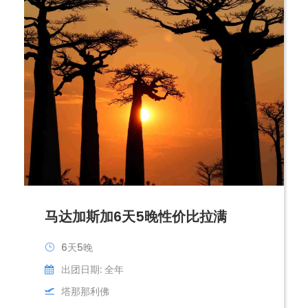
马达加斯加6天5晚性价比拉满
6天5晚
出团日期: 全年
塔那那利佛