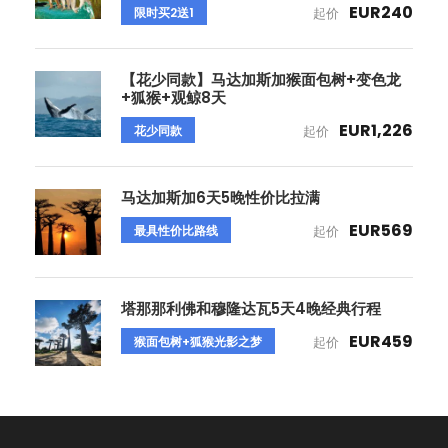
EUR240
限时买2送1
起价
【花少同款】马达加斯加猴面包树+变色龙
+狐猴+观鲸8天
EUR1,226
花少同款
起价
马达加斯加6天5晚性价比拉满
EUR569
最具性价比路线
起价
塔那那利佛和穆隆达瓦5天4晚经典行程
EUR459
猴面包树+狐猴光影之梦
起价