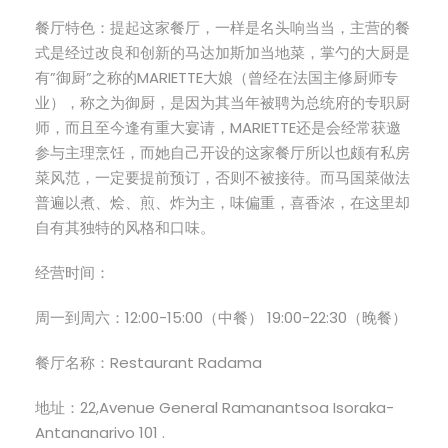
餐厅特色：提起这家餐厅，一样是名头响当当，主营的餐
式是经过改良和创新的马达加斯加当地菜，掌勺的大厨是
有”御厨”之称的MARIETTE大娘（曾经在法国主修厨师专
业），称之为御厨，是因为其当年被聘为总统府的专职厨
师，而且至今逢有重大宴请，MARIETTE还是会经常获邀
参与主理烹饪，而她自己开设的这家餐厅所以也颇有私房
菜风范，一定要提前预订，否则不被接待。而马国菜做法
普遍以煮、烩、煎、炸为主，味偏重，喜香浓，在这里却
自有其独特的风格和口味。
经营时间：
周一到周六：12:00-15:00（中餐） 19:00-22:30（晚餐）
餐厅名称：Restaurant Radama
地址：22,Avenue General Ramanantsoa Isoraka-
Antananarivo 101 .