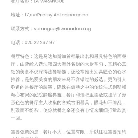
餐厅名称：LA VARANGUE
地址：17,ruePrintsy Antaninarenina
联系方式：varangue@wanadoo.mg
电话：020 22 237 97
餐厅特色：这是马达加斯加首都最出名和最具特色的西餐
厅，由曾经入选法籍四大海外名厨的大厨掌勺，其精心烹
饪的美食不仅深得法餐精髓，还经常推出别具匠心的心水
推荐，是热爱美食的朋友来马不容错过的必选。更为引人
称道的是餐厅的装潢，隐逸在偏巷之中的传统法式别墅和
精心布局的庭院静谧典雅，餐厅和酒吧里摆放或挂坠了形
形色色的餐厅主人收集的各式古旧器具，眼花却不缭乱，
别致而不纷杂，使你就餐之余还会有心情来细细打量欣赏
一回。
需要强调的是，餐厅不大，位置有限，所以往往需要预约