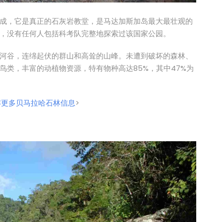
成，它是真正的石灰岩教堂，是马达加斯加岛最大最壮观的
，没有任何人包括科考队完整地探索过该国家公园。
河谷，连绵起伏的群山和高耸的山峰。未遭到破坏的森林、
鸟类，丰富的动植物资源，特有物种高达85%，其中47%为
解更多贝马拉哈石林信息
>