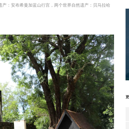
遗产：安布希曼加蓝山行宫，两个世界自然遗产：贝马拉哈