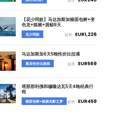
起价
【花少同款】马达加斯加猴面包树+变
色龙+狐猴+观鲸8天
EUR1,226
花少同款
起价
马达加斯加6天5晚性价比拉满
EUR569
最具性价比路线
起价
塔那那利佛和穆隆达瓦5天4晚经典行
程
EUR459
猴面包树+狐猴光影之梦
起价