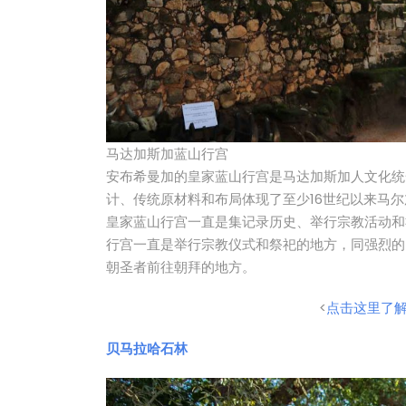
马达加斯加蓝山行宫
安布希曼加的皇家蓝山行宫是马达加斯加人文化统
计、传统原材料和布局体现了至少16世纪以来马
皇家蓝山行宫一直是集记录历史、举行宗教活动和
行宫一直是举行宗教仪式和祭祀的地方，同强烈的
朝圣者前往朝拜的地方。
<
点击这里了
贝马拉哈石林