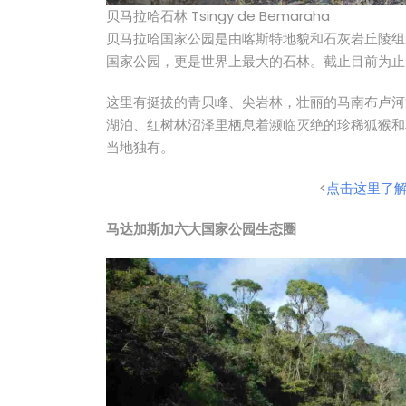
贝马拉哈石林 Tsingy de Bemaraha
贝马拉哈国家公园是由喀斯特地貌和石灰岩丘陵组
国家公园，更是世界上最大的石林。截止目前为止
这里有挺拔的青贝峰、尖岩林，壮丽的马南布卢河
湖泊、红树林沼泽里栖息着濒临灭绝的珍稀狐猴和
当地独有。
<
点击这里了
马达加斯加六大国家公园生态圈