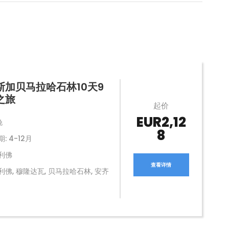
斯加贝马拉哈石林10天9
之旅
起价
EUR2,12
晚
8
: 4-12月
利佛
查看详情
佛, 穆隆达瓦, 贝马拉哈石林, 安齐