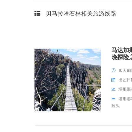
贝马拉哈石林相关旅游线路
马达加
晚探险
10天9
出团日期
塔那那
塔那那利
拉贝