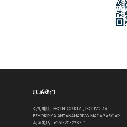
联系我们
公司地址 : HOTEL CRISTAL, LOT IVD 48
BEHORIRIKA ANTANANARIVO MADAGASCAR
马国电话 : +261-20-2237171