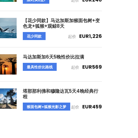
起价
【花少同款】马达加斯加猴面包树+变
色龙+狐猴+观鲸8天
EUR1,226
花少同款
起价
马达加斯加6天5晚性价比拉满
EUR569
最具性价比路线
起价
塔那那利佛和穆隆达瓦5天4晚经典行
程
EUR459
猴面包树+狐猴光影之梦
起价